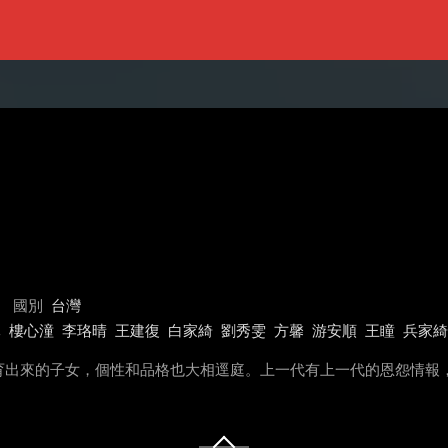
國別
台灣
元
樓心潼
李珞晴
王建復
白家綺
劉秀雯
方馨
游安順
王瞳
兵家綺
育出來的子女，個性和品格也大相逕庭。上一代有上一代的恩怨情報