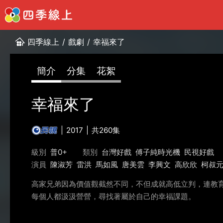
四季線上
/
戲劇
/
幸福來了
簡介
分集
花絮
幸福來了
2017
共260集
級別
普0+
類別
台灣好戲
傅子純時光機
民視好戲
演員
陳淑芳
雷洪
馬如風
唐美雲
李興文
高欣欣
柯叔
高家兄弟因為價值觀截然不同，不但成就高低立判，連教
每個人都汲汲營營，尋找著屬於自己的幸福課題。