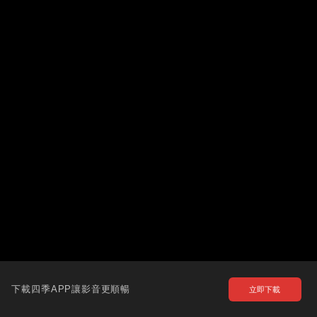
下載四季APP讓影音更順暢
立即下載