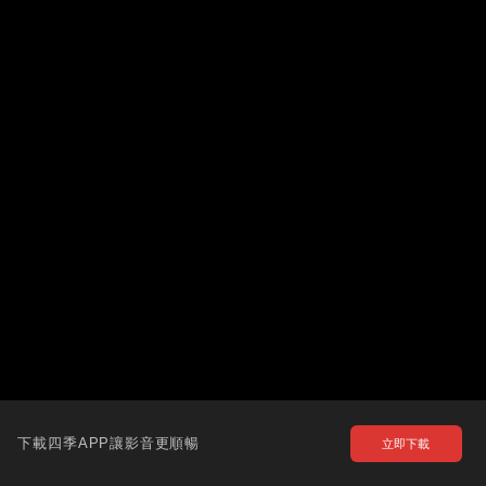
下載四季APP讓影音更順暢
立即下載