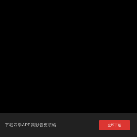
下載四季APP讓影音更順暢
立即下載