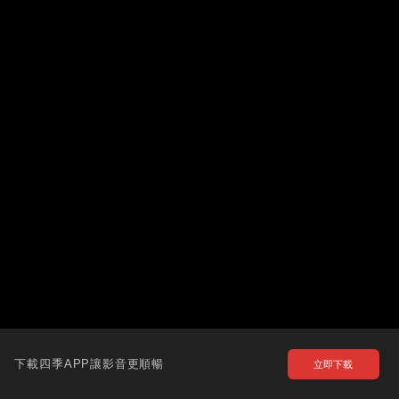
下載四季APP讓影音更順暢
立即下載