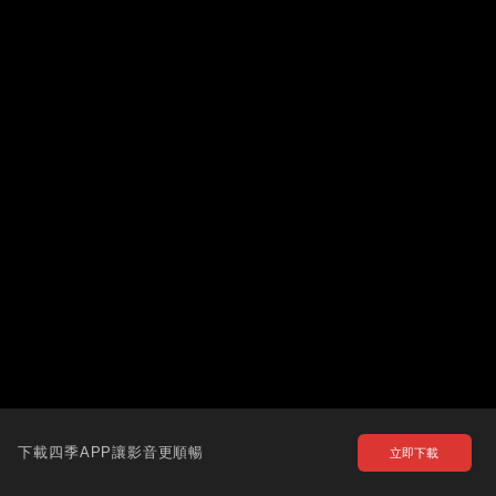
下載四季APP讓影音更順暢
立即下載