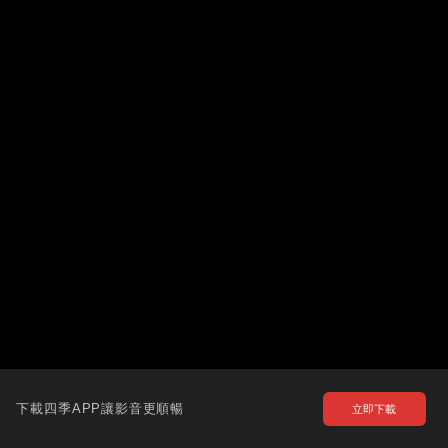
下載四季APP讓影音更順暢
立即下載