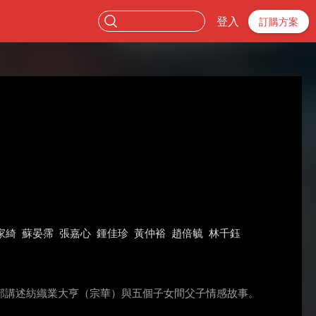
登入
訂購方案
家綺
蘇晏霈
張嘉心
鍾佳珍
黃仲裕
趙倍毓
林千鈺
部講述紡織業大亨（宗華）與五個子女間父子情感故事。