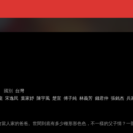
國別
台灣
龐
宋逸民
葉家妤
陳宇風
楚宣
傅子純
林義芳
錢君仲
張銘杰
兵
會當人家的爸爸。世間到底有多少種形形色色，不一樣的父子情？一