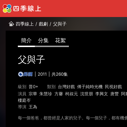
四季線上
/
戲劇
/
父與子
簡介
分集
花絮
父與子
2011
共260集
級別
普0+
類別
台灣好戲
傅子純時光機
民視好戲
演員
宗華
朱慧珍
方馨
柯叔元
沈世朋
李興文
唐豐
阿
樓庭岑
導演
王為
每一個爸爸，都曾經是人家的兒子。每一個兒子，都有機