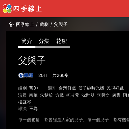
四季線上
/
戲劇
/
父與子
簡介
分集
花絮
父與子
2011
共260集
級別
普0+
類別
台灣好戲
傅子純時光機
民視好戲
演員
宗華
朱慧珍
方馨
柯叔元
沈世朋
李興文
唐豐
阿
樓庭岑
導演
王為
每一個爸爸，都曾經是人家的兒子。每一個兒子，都有機