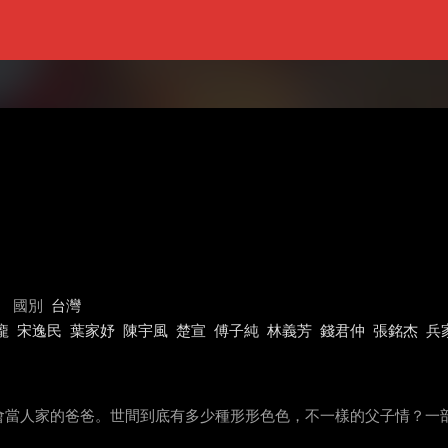
國別
台灣
龐
宋逸民
葉家妤
陳宇風
楚宣
傅子純
林義芳
錢君仲
張銘杰
兵
會當人家的爸爸。世間到底有多少種形形色色，不一樣的父子情？一