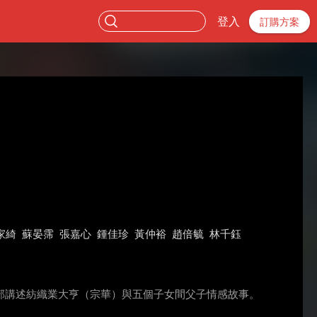
登入
訂購方案
家綺
蘇晏霈
張嘉心
鍾佳珍
黃仲裕
趙倍毓
林千鈺
部講述紡織業大亨（宗華）與五個子女間父子情感故事。