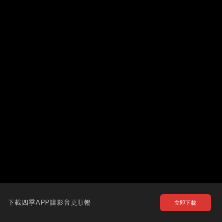
下載四季APP讓影音更順暢
立即下載