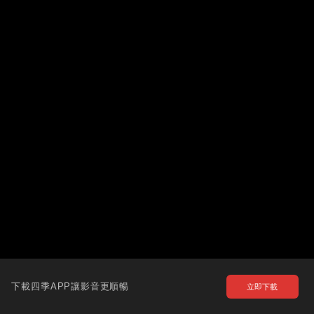
下載四季APP讓影音更順暢
立即下載