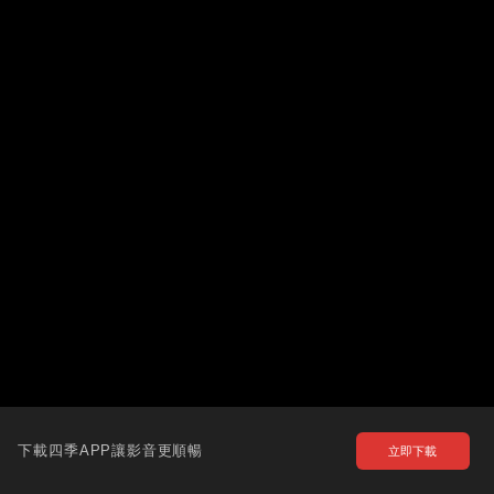
下載四季APP讓影音更順暢
立即下載