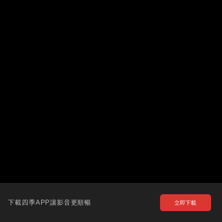
下載四季APP讓影音更順暢
立即下載