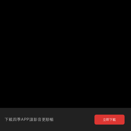
下載四季APP讓影音更順暢
立即下載