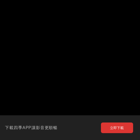
下載四季APP讓影音更順暢
立即下載