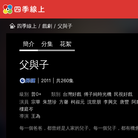
四季線上
/
戲劇
/
父與子
簡介
分集
花絮
父與子
2011
共260集
級別
普0+
類別
台灣好戲
傅子純時光機
民視好戲
演員
宗華
朱慧珍
方馨
柯叔元
沈世朋
李興文
唐豐
阿
樓庭岑
導演
王為
每一個爸爸，都曾經是人家的兒子。每一個兒子，都有機