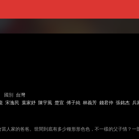
國別
台灣
龐
宋逸民
葉家妤
陳宇風
楚宣
傅子純
林義芳
錢君仲
張銘杰
兵
會當人家的爸爸。世間到底有多少種形形色色，不一樣的父子情？一