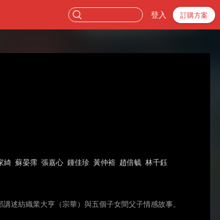
登入
訂購方案
家綺
蘇晏霈
張嘉心
鍾佳珍
黃仲裕
趙倍毓
林千鈺
部講述紡織業大亨（宗華）與五個子女間父子情感故事。