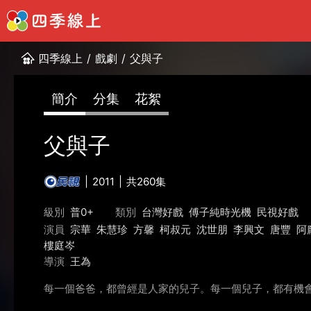
四季線上
/
戲劇
/
父與子
簡介
分集
花絮
父與子
2011
共260集
級別
普0+
類別
台灣好戲
傅子純時光機
民視好戲
演員
宗華
朱慧珍
方馨
柯叔元
沈世朋
李興文
唐豐
阿
樓庭岑
導演
王為
每一個爸爸，都曾經是人家的兒子。每一個兒子，都有機