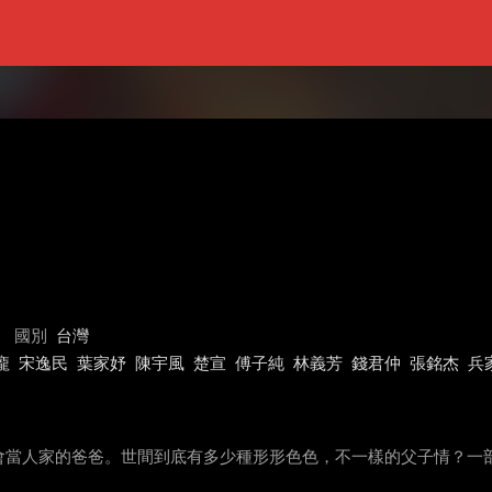
國別
台灣
龐
宋逸民
葉家妤
陳宇風
楚宣
傅子純
林義芳
錢君仲
張銘杰
兵
會當人家的爸爸。世間到底有多少種形形色色，不一樣的父子情？一