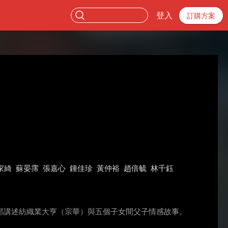
登入
訂購方案
家綺
蘇晏霈
張嘉心
鍾佳珍
黃仲裕
趙倍毓
林千鈺
部講述紡織業大亨（宗華）與五個子女間父子情感故事。