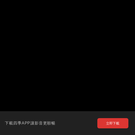
下載四季APP讓影音更順暢
立即下載