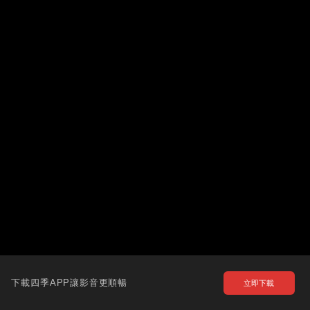
下載四季APP讓影音更順暢
立即下載