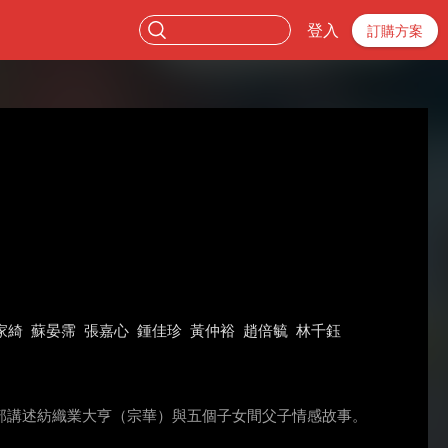
登入
訂購方案
家綺
蘇晏霈
張嘉心
鍾佳珍
黃仲裕
趙倍毓
林千鈺
部講述紡織業大亨（宗華）與五個子女間父子情感故事。