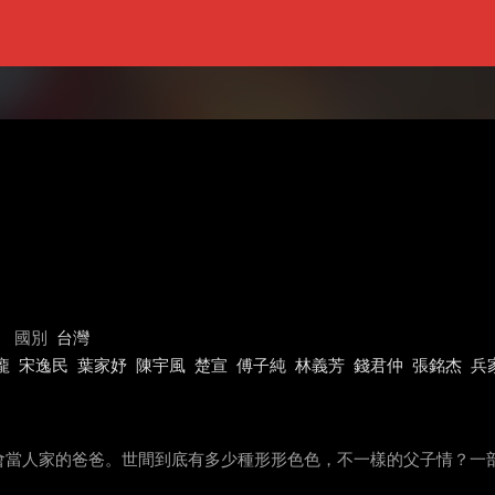
國別
台灣
龐
宋逸民
葉家妤
陳宇風
楚宣
傅子純
林義芳
錢君仲
張銘杰
兵
會當人家的爸爸。世間到底有多少種形形色色，不一樣的父子情？一