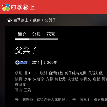
四季線上
/
戲劇
/
父與子
簡介
分集
花絮
父與子
2011
共260集
級別
普0+
類別
台灣好戲
傅子純時光機
民視好戲
演員
宗華
朱慧珍
方馨
柯叔元
沈世朋
李興文
唐豐
阿
樓庭岑
導演
王為
每一個爸爸，都曾經是人家的兒子。每一個兒子，都有機