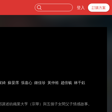
登入
訂購方案
家綺
蘇晏霈
張嘉心
鍾佳珍
黃仲裕
趙倍毓
林千鈺
部講述紡織業大亨（宗華）與五個子女間父子情感故事。