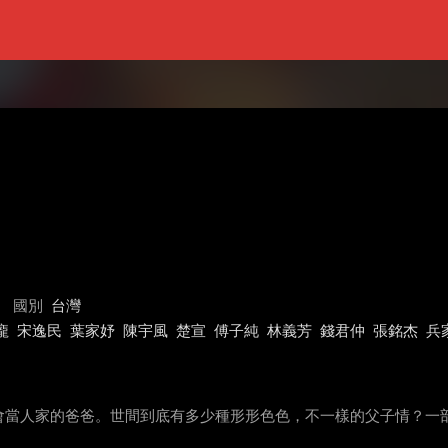
國別
台灣
龐
宋逸民
葉家妤
陳宇風
楚宣
傅子純
林義芳
錢君仲
張銘杰
兵
會當人家的爸爸。世間到底有多少種形形色色，不一樣的父子情？一