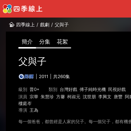
四季線上
/
戲劇
/
父與子
簡介
分集
花絮
父與子
2011
共260集
級別
普0+
類別
台灣好戲
傅子純時光機
民視好戲
演員
宗華
朱慧珍
方馨
柯叔元
沈世朋
李興文
唐豐
阿
樓庭岑
導演
王為
每一個爸爸，都曾經是人家的兒子。每一個兒子，都有機