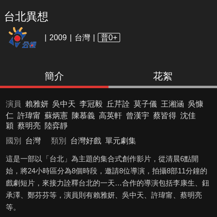
台北異想
2009
台灣
普0+
簡介
花絮
演員
賴雅妍
吳中天
李冠毅
丘芹詮
莫子儀
王湘涵
吳慷
仁
許瑋甯
蘇炳憲
陳慕義
高英軒
曾漢宇
蔡皆得
沈佳
穎
蔡明亮
陸弈靜
國別
台灣
類別
台灣好戲
單元劇集
這是一部以「台北」為主題的集合式創作影片，從清晨6點開
始，將24小時區分為8個時段，邀請8位導演，拍攝8部11分鐘的
戲劇短片，來接力詮釋台北的一天…合作的導演包括李康生、鈕
承澤、鄭芬芬等，演員則有賴雅妍、吳中天、許瑋甯、蔡明亮
等。