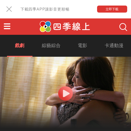
下載四季APP讓影音更順暢
立即下載
戲劇
綜藝綜合
電影
卡通動漫