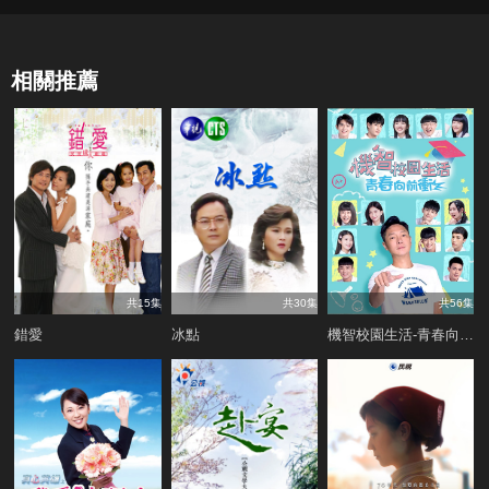
相關推薦
共15集
共30集
共56集
錯愛
冰點
機智校園生活-青春向前衝