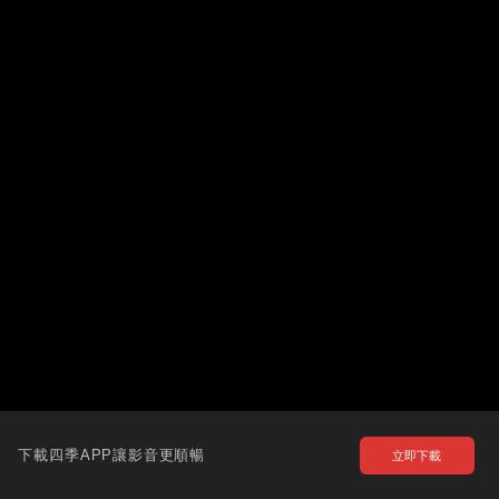
下載四季APP讓影音更順暢
立即下載