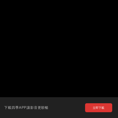
下載四季APP讓影音更順暢
立即下載