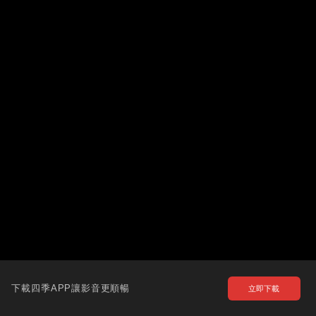
下載四季APP讓影音更順暢
立即下載