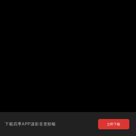
下載四季APP讓影音更順暢
立即下載