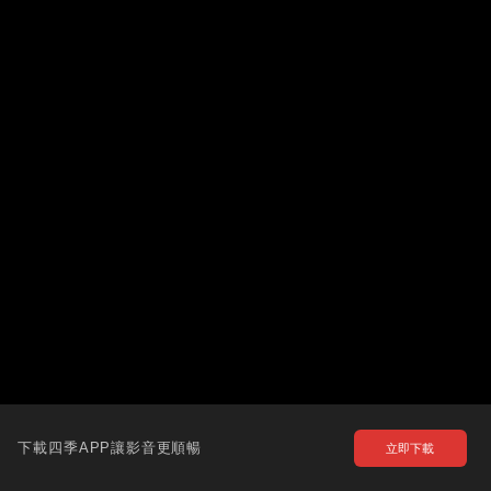
下載四季APP讓影音更順暢
立即下載