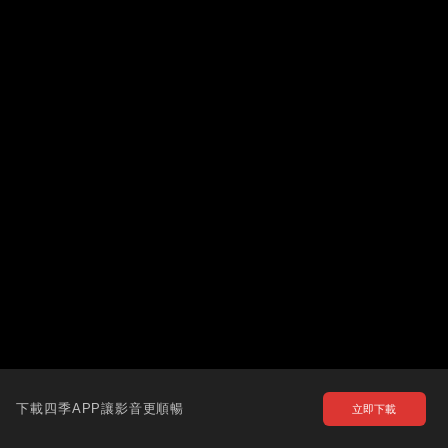
下載四季APP讓影音更順暢
立即下載