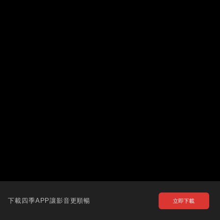
下載四季APP讓影音更順暢
立即下載