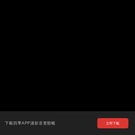
下載四季APP讓影音更順暢
立即下載