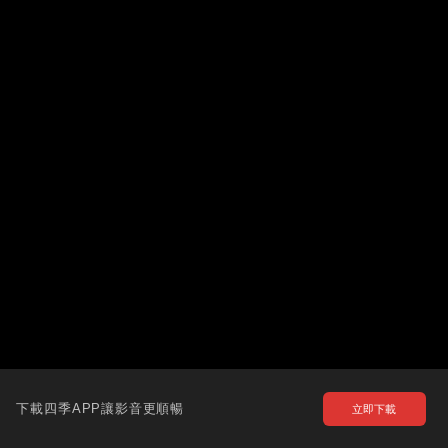
下載四季APP讓影音更順暢
立即下載