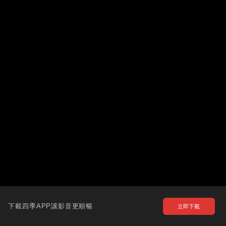
下載四季APP讓影音更順暢
立即下載