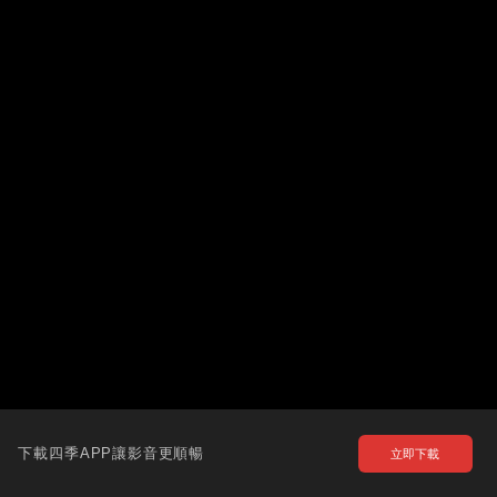
下載四季APP讓影音更順暢
立即下載