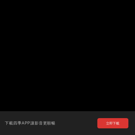
下載四季APP讓影音更順暢
立即下載