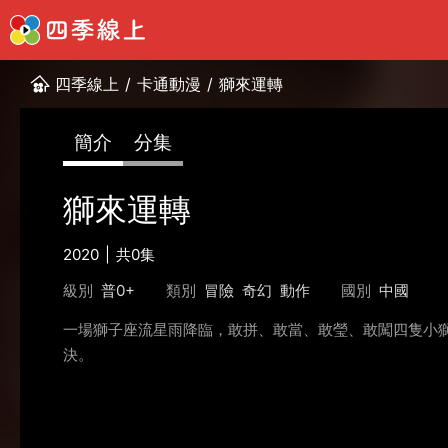
四季線上
/
卡通動漫
/
獅來運轉
簡介
分集
獅來運轉
2020
共0集
級別
普0+
類別
冒險
奇幻
動作
國別
中國
一場獅子座流星雨降臨，敢拼、敢當、敢瑩、敢闖四隻小
決。