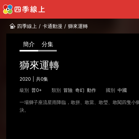
四季線上
/
卡通動漫
/
獅來運轉
簡介
分集
獅來運轉
2020
共0集
級別
普0+
類別
冒險
奇幻
動作
國別
中國
一場獅子座流星雨降臨，敢拼、敢當、敢瑩、敢闖四隻小
決。