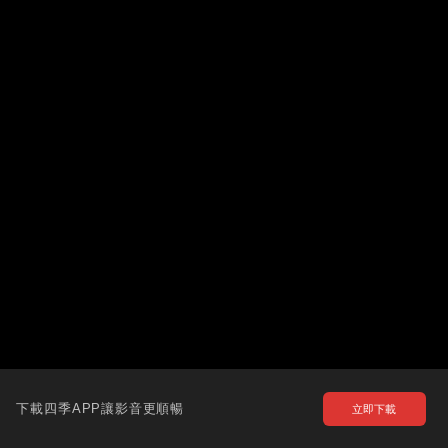
下載四季APP讓影音更順暢
立即下載