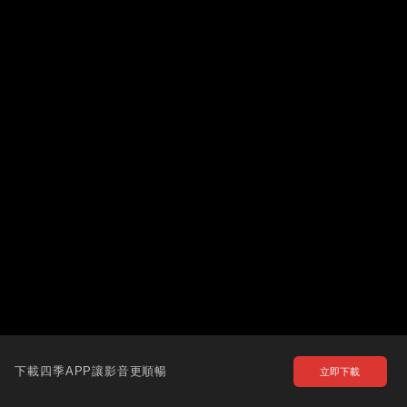
下載四季APP讓影音更順暢
立即下載