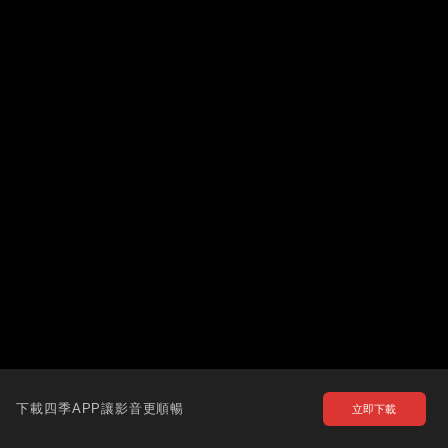
下載四季APP讓影音更順暢
立即下載