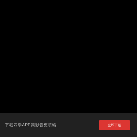
下載四季APP讓影音更順暢
立即下載