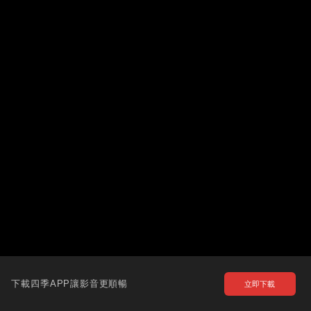
下載四季APP讓影音更順暢
立即下載