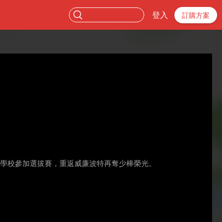
登入
訂購方案
多學校參加選拔賽，重返威廉波特再奪少棒榮光。