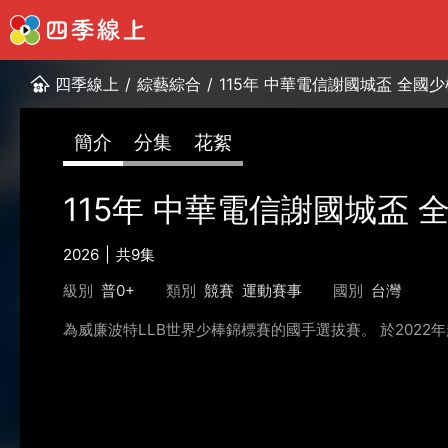
四季線上
/
綜藝綜合
/
115年 中華電信謝國城盃 全國
簡介
分集
花絮
115年 中華電信謝國城盃
2026
共9集
級別
普0+
類別
競賽
運動賽事
國別
台灣
為威廉波特LLB世界少棒錦標賽的國手選拔賽。 於20