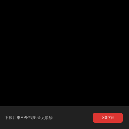
下載四季APP讓影音更順暢
立即下載