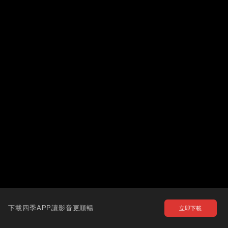
下載四季APP讓影音更順暢
立即下載