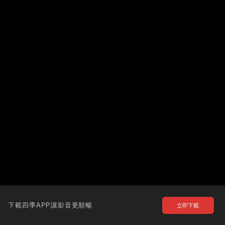
下載四季APP讓影音更順暢
立即下載