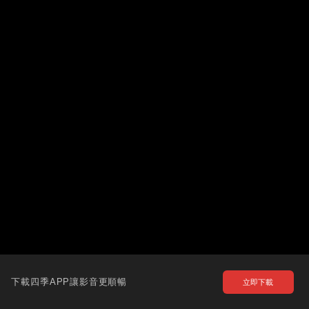
下載四季APP讓影音更順暢
立即下載