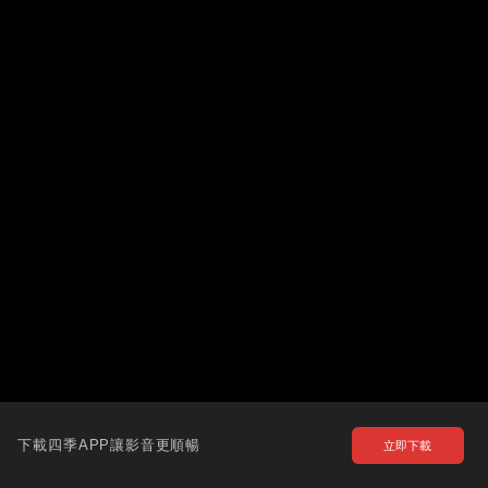
下載四季APP讓影音更順暢
立即下載