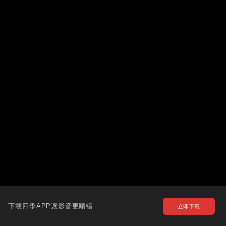
下載四季APP讓影音更順暢
立即下載