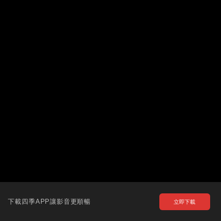
下載四季APP讓影音更順暢
立即下載