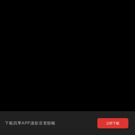
下載四季APP讓影音更順暢
立即下載